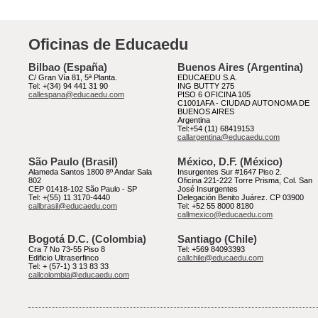
Oficinas de Educaedu
Bilbao (España)
Buenos Aires (Argentina)
C/ Gran Vía 81, 5ª Planta.
EDUCAEDU S.A.
Tel: +(34) 94 441 31 90
ING BUTTY 275
callespana@educaedu.com
PISO 6 OFICINA 105
C1001AFA - CIUDAD AUTONOMA DE
BUENOS AIRES
Argentina
Tel:+54 (11) 68419153
callargentina@educaedu.com
São Paulo (Brasil)
México, D.F. (México)
Alameda Santos 1800 8º Andar Sala
Insurgentes Sur #1647 Piso 2.
802
Oficina 221-222 Torre Prisma, Col. San
CEP 01418-102 São Paulo - SP
José Insurgentes
Tel: +(55) 11 3170-4440
Delegación Benito Juárez. CP 03900
callbrasil@educaedu.com
Tel: +52 55 8000 8180
callmexico@educaedu.com
Bogotá D.C. (Colombia)
Santiago (Chile)
Cra 7 No 73-55 Piso 8
Tel: +569 84093393
Edificio Ultraserfinco
callchile@educaedu.com
Tel: + (57-1) 3 13 83 33
callcolombia@educaedu.com